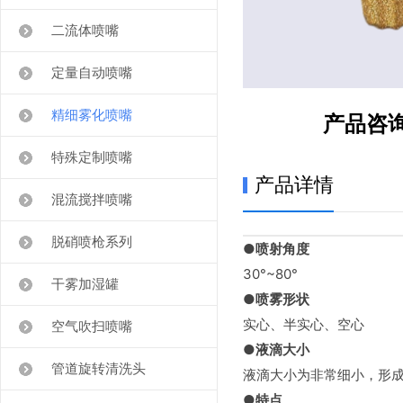
二流体喷嘴
定量自动喷嘴
精细雾化喷嘴
产品咨
特殊定制喷嘴
产品详情
混流搅拌喷嘴
脱硝喷枪系列
●喷射角度
30°~80°
干雾加湿罐
●喷雾形状
实心、半实心、空心
空气吹扫喷嘴
●液滴大小
管道旋转清洗头
液滴大小为非常细小，形
●特点