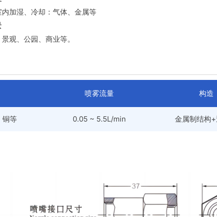
室内加湿、冷却：气体、金属等
景
、景观、公园、商业等。
喷雾流量
构造
6、铜等
0.05 ~ 5.5L/min
金属制结构+