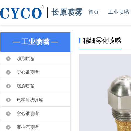
长原喷雾
首页
工业喷嘴
精细雾化喷嘴
— 工业喷嘴 —
扇形喷嘴
实心锥喷嘴
螺旋喷嘴
瓶罐清洗喷嘴
空心锥喷嘴
液柱流喷嘴