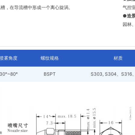
流槽，在导流槽中形成一个离心旋涡。
气控
●造
园林
喷雾角度
螺纹规格
材质
30°~80°
BSPT
S303, S304、S31