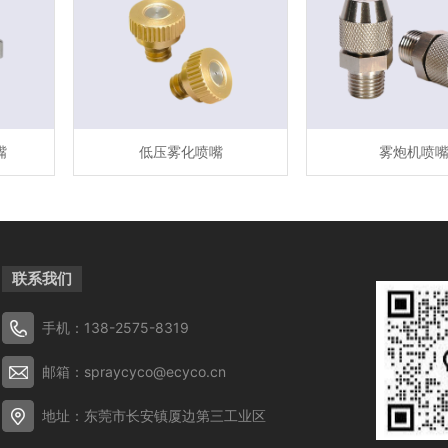
嘴
低压雾化喷嘴
雾炮机喷
联系我们
手机：138-2575-8319
邮箱：spraycyco@ecyco.cn
地址：东莞市长安镇厦边第三工业区