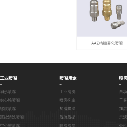
AAZ精细雾化喷嘴
工业喷嘴
喷嘴用途
喷
扇形喷嘴
工业清洗
自动
实心锥喷嘴
喷雾抑尘
干雾
螺旋喷嘴
加湿降温
加湿
瓶罐清洗喷嘴
脱硫脱硝
景观
空心锥喷嘴
喷涂涂层
外机