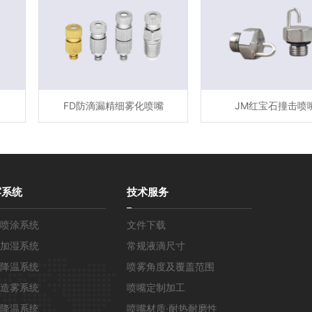
FD防滴漏精细雾化喷嘴
JM红宝石撞击喷
雾系统
技术服务
喷涂系统
文件下载
加湿系统
常规液滴尺寸
降温系统
喷雾角度及覆盖范围
造雾系统
喷嘴定制加工
降温系统
喷嘴材质·耐热耐磨性