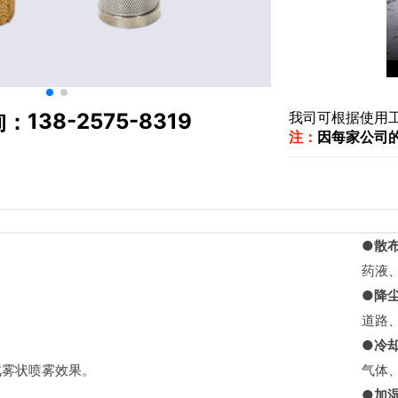
138-2575-8319
我司可根据使用
询：
注：
因每家公司
●散
药液
●降
道路
●冷
成雾状喷雾效果。
气体
●加