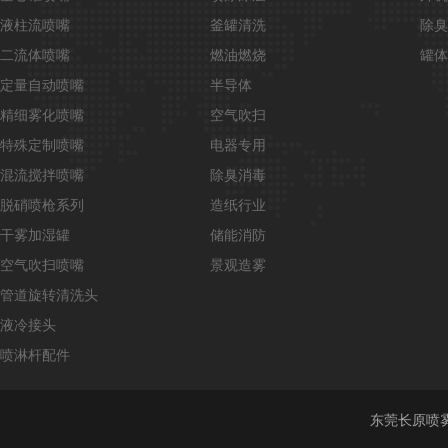
液柱流喷嘴
釜罐清洗
除臭
二流体喷嘴
燃油燃烧
罐体
定量自动喷嘴
半导体
精细雾化喷嘴
空气吹扫
特殊定制喷嘴
电器专用
混流搅拌喷嘴
除臭消毒
脱硝喷枪系列
造纸行业
干雾加湿罐
储能消防
空气吹扫喷嘴
景观造雾
管道旋转清洗头
液冷接头
喷淋杆配件
东莞长原喷