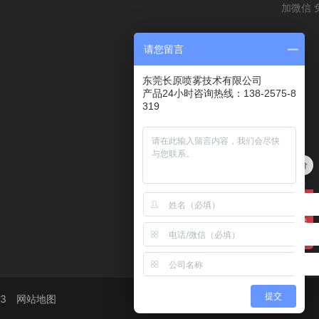
加微信 
请您留言
东莞长原喷雾技术有限公司
产品24小时咨询热线：138-2575-8
319
快速报价
提交
3
网站地图