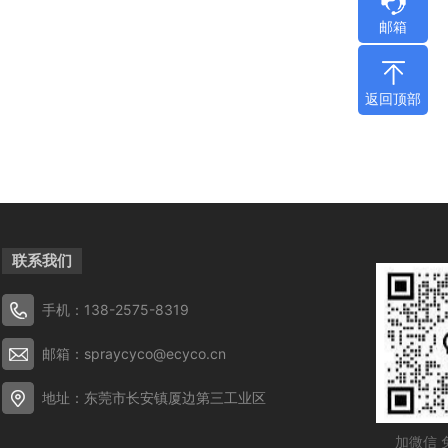
邮箱
返回顶部
联系我们
手机：138-2575-8319
邮箱：spraycyco@ecyco.cn
地址：东莞市长安镇厦边第三工业区
加微信 