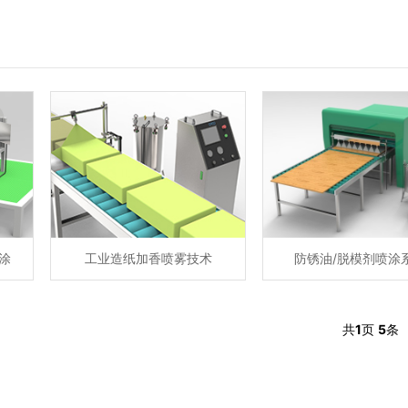
涂
工业造纸加香喷雾技术
防锈油/脱模剂喷涂
共
1
页
5
条