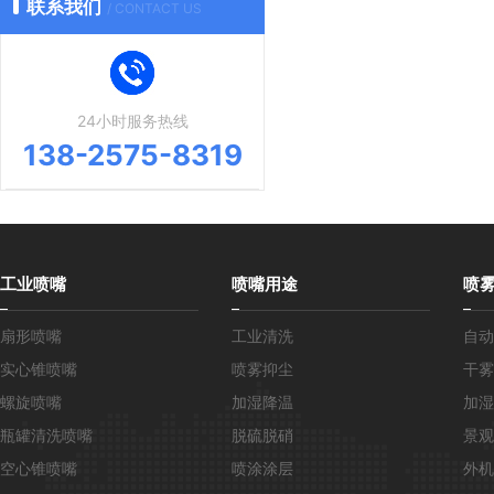
联系我们
/ CONTACT US
24小时服务热线
138-2575-8319
工业喷嘴
喷嘴用途
喷
扇形喷嘴
工业清洗
自动
实心锥喷嘴
喷雾抑尘
干雾
螺旋喷嘴
加湿降温
加湿
瓶罐清洗喷嘴
脱硫脱硝
景观
空心锥喷嘴
喷涂涂层
外机