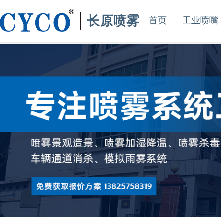
长原喷雾
首页
工业喷嘴