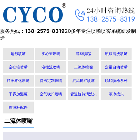
服务热线：
138-2575-8319
20多年专注喷嘴喷雾系统研发制
造
扇形喷嘴
实心锥喷嘴
螺旋喷嘴
瓶罐清洗喷嘴
空心锥喷嘴
液柱流喷嘴
二流体喷嘴
定量自动喷嘴
精细雾化喷嘴
特殊定制喷嘴
混流搅拌喷嘴
脱硝喷枪系列
干雾加湿罐
空气吹扫喷嘴
管道旋转清洗头
液冷接头
喷淋杆配件
二流体喷嘴