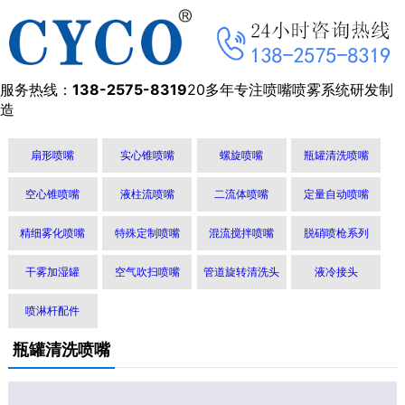
服务热线：
138-2575-8319
20多年专注喷嘴喷雾系统研发制
造
扇形喷嘴
实心锥喷嘴
螺旋喷嘴
瓶罐清洗喷嘴
空心锥喷嘴
液柱流喷嘴
二流体喷嘴
定量自动喷嘴
精细雾化喷嘴
特殊定制喷嘴
混流搅拌喷嘴
脱硝喷枪系列
干雾加湿罐
空气吹扫喷嘴
管道旋转清洗头
液冷接头
喷淋杆配件
瓶罐清洗喷嘴