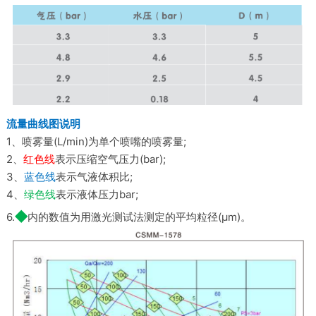
流量曲线图说明
1、喷雾量(L/min)为单个喷嘴的喷雾量;
2、
红色线
表示压缩空气压力(bar);
3、
蓝色线
表示气液体积比;
4、
绿色线
表示液体压力bar;
◆
6.
内的数值为用激光测试法测定的平均粒径(
μ
m)。