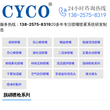
服务热线：
138-2575-8319
20多年专注喷嘴喷雾系统研发制
造
扇形喷嘴
实心锥喷嘴
螺旋喷嘴
瓶罐清洗喷嘴
空心锥喷嘴
液柱流喷嘴
二流体喷嘴
定量自动喷嘴
精细雾化喷嘴
特殊定制喷嘴
混流搅拌喷嘴
脱硝喷枪系列
干雾加湿罐
空气吹扫喷嘴
管道旋转清洗头
液冷接头
喷淋杆配件
脱硝喷枪系列