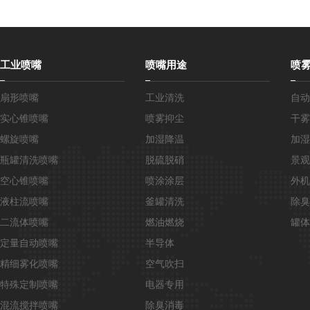
工业喷嘴
喷嘴用途
喷
扇形喷嘴
工业清洗
自动
实心锥喷嘴
喷雾抑尘
干雾
螺旋喷嘴
加湿降温
加湿
瓶罐清洗喷嘴
脱硫脱硝
景观
空心锥喷嘴
喷涂涂层
外机
液柱流喷嘴
釜罐清洗
除臭
二流体喷嘴
燃油燃烧
罐体
定量自动喷嘴
半导体
精细雾化喷嘴
空气吹扫
特殊定制喷嘴
电器专用
混流搅拌喷嘴
除臭消毒