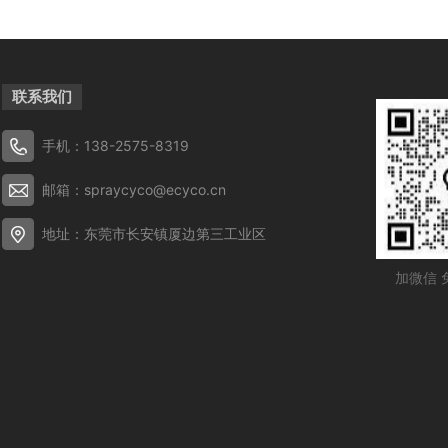
联系我们
手机：138-2575-8319
邮箱：spraycyco@ecyco.cn
地址：东莞市长安镇厦边第三工业区
加微信 