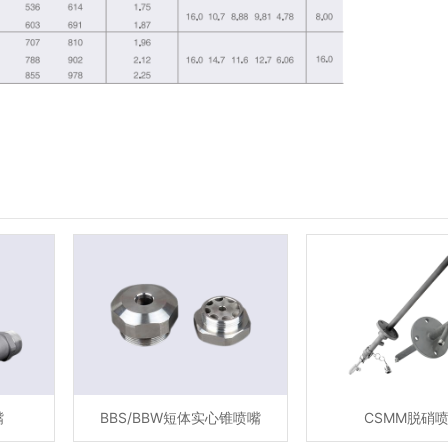
嘴
BBS/BBW短体实心锥喷嘴
CSMM脱硝